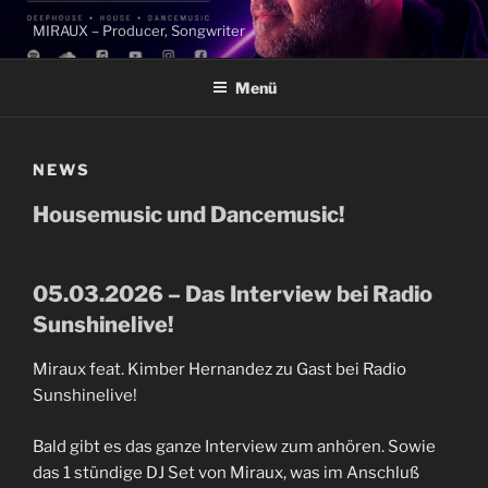
Zum
MIRAUX – Producer, Songwriter
Inhalt
springen
Menü
NEWS
Housemusic und Dancemusic!
05.03.2026 – Das Interview bei Radio
Sunshinelive!
Miraux feat. Kimber Hernandez zu Gast bei Radio
Sunshinelive!
Bald gibt es das ganze Interview zum anhören. Sowie
das 1 stündige DJ Set von Miraux, was im Anschluß