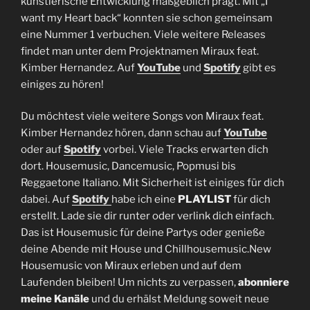
künstlerische Entwicklung maßgeblich prägt. Mit „I
want my Heart back“ konnten sie schon gemeinsam
eine Nummer 1 verbuchen. Viele weitere Releases
findet man unter dem Projektnamen Miraux feat.
Kimber Hernandez. Auf
YouTube
und
Spotify
gibt es
einiges zu hören!
Du möchtest viele weitere Songs von Miraux feat.
Kimber Hernandez hören, dann schau auf
YouTube
oder auf
Spotify
vorbei. Viele Tracks erwarten dich
dort. Housemusic, Dancemusic, Popmusi bis
Reggaetone Italiano. Mit Sicherheit ist einiges für dich
dabei. Auf
Spotify
habe ich eine
PLAYLIST
für dich
erstellt. Lade sie dir runter oder verlink dich einfach.
Das ist Housemusic für deine Partys oder genieße
deine Abende mit House und Chillhousemusic.New
Housemusic von Miraux erleben und auf dem
Laufenden bleiben! Um nichts zu verpassen,
abonniere
meine Kanäle
und du erhälst Meldung soweit neue