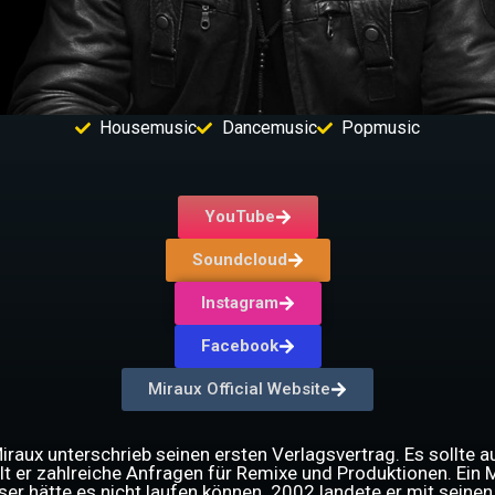
Housemusic
Dancemusic
Popmusic
YouTube
Soundcloud
Instagram
Facebook
Miraux Official Website
Miraux unterschrieb seinen ersten Verlagsvertrag. Es sollte a
ielt er zahlreiche Anfragen für Remixe und Produktionen. Ein
ser hätte es nicht laufen können. 2002 landete er mit seine